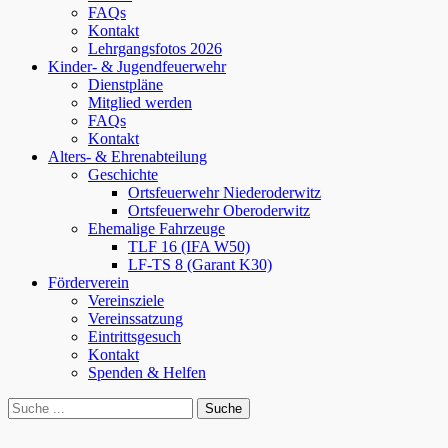
FAQs
Kontakt
Lehrgangsfotos 2026
Kinder- & Jugendfeuerwehr
Dienstpläne
Mitglied werden
FAQs
Kontakt
Alters- & Ehrenabteilung
Geschichte
Ortsfeuerwehr Niederoderwitz
Ortsfeuerwehr Oberoderwitz
Ehemalige Fahrzeuge
TLF 16 (IFA W50)
LF-TS 8 (Garant K30)
Förderverein
Vereinsziele
Vereinssatzung
Eintrittsgesuch
Kontakt
Spenden & Helfen
bei
Suche
der
nach:
Suche