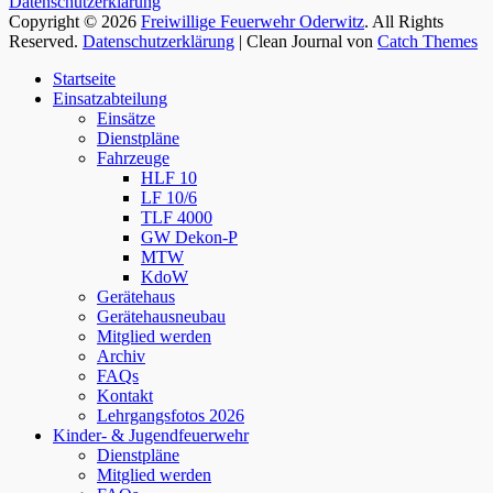
Datenschutzerklärung
Copyright © 2026
Freiwillige Feuerwehr Oderwitz
. All Rights
Reserved.
Datenschutzerklärung
| Clean Journal von
Catch Themes
Hoch
Startseite
scrollen
Einsatzabteilung
Einsätze
Dienstpläne
Fahrzeuge
HLF 10
LF 10/6
TLF 4000
GW Dekon-P
MTW
KdoW
Gerätehaus
Gerätehausneubau
Mitglied werden
Archiv
FAQs
Kontakt
Lehrgangsfotos 2026
Kinder- & Jugendfeuerwehr
Dienstpläne
Mitglied werden