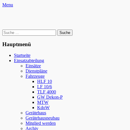
Zum
Facebook
YouTube
Instagram
Website
Menu
Inhalt
Freiwillige Feuerwehr Oderwitz
springen
Retten – Löschen – Bergen – Schützen
Suche
nach:
Hauptmenü
Startseite
Einsatzabteilung
Einsätze
Dienstpläne
Fahrzeuge
HLF 10
LF 10/6
TLF 4000
GW Dekon-P
MTW
KdoW
Gerätehaus
Gerätehausneubau
Mitglied werden
Archiv