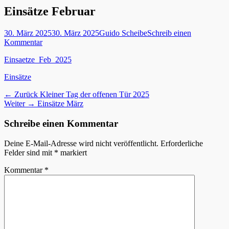
Einsätze Februar
Posted
Autor
30. März 2025
30. März 2025
Guido Scheibe
Schreib einen
on
Kommentar
Einsaetze_Feb_2025
Kategorien
Einsätze
Beitragsnavigation
Vorheriger
← Zurück
Kleiner Tag der offenen Tür 2025
Nächster
Beitrag:
Weiter →
Einsätze März
Beitrag:
Schreibe einen Kommentar
Deine E-Mail-Adresse wird nicht veröffentlicht.
Erforderliche
Felder sind mit
*
markiert
Kommentar
*