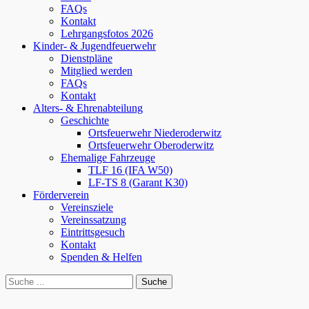
FAQs
Kontakt
Lehrgangsfotos 2026
Kinder- & Jugendfeuerwehr
Dienstpläne
Mitglied werden
FAQs
Kontakt
Alters- & Ehrenabteilung
Geschichte
Ortsfeuerwehr Niederoderwitz
Ortsfeuerwehr Oberoderwitz
Ehemalige Fahrzeuge
TLF 16 (IFA W50)
LF-TS 8 (Garant K30)
Förderverein
Vereinsziele
Vereinssatzung
Eintrittsgesuch
Kontakt
Spenden & Helfen
bei
Suche
der
nach:
Suche