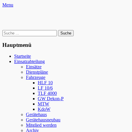
Zum
Facebook
YouTube
Instagram
Website
Menu
Inhalt
Freiwillige Feuerwehr Oderwitz
springen
Retten – Löschen – Bergen – Schützen
Suche
nach:
Hauptmenü
Startseite
Einsatzabteilung
Einsätze
Dienstpläne
Fahrzeuge
HLF 10
LF 10/6
TLF 4000
GW Dekon-P
MTW
KdoW
Gerätehaus
Gerätehausneubau
Mitglied werden
Archiv