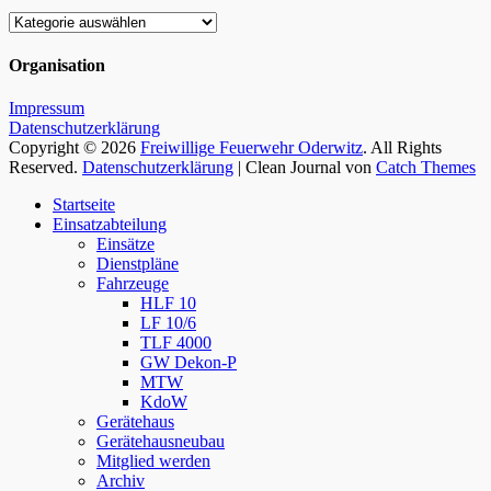
Kategorien
Organisation
Impressum
Datenschutzerklärung
Copyright © 2026
Freiwillige Feuerwehr Oderwitz
. All Rights
Reserved.
Datenschutzerklärung
| Clean Journal von
Catch Themes
Hoch
Startseite
scrollen
Einsatzabteilung
Einsätze
Dienstpläne
Fahrzeuge
HLF 10
LF 10/6
TLF 4000
GW Dekon-P
MTW
KdoW
Gerätehaus
Gerätehausneubau
Mitglied werden
Archiv