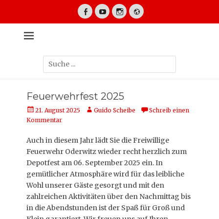
Zum
Inhalt
Facebook
YouTube
Instagram
Website
springen
Retten – Löschen – Bergen – Schützen
Freiwillige
Feuerwehr
Suche
Oderwitz
nach:
Feuerwehrfest 2025
Posted
Autor
21. August 2025
Guido Scheibe
Schreib einen
on
Kommentar
Auch in diesem Jahr lädt Sie die Freiwillige
Feuerwehr Oderwitz wieder recht herzlich zum
Depotfest am 06. September 2025 ein. In
gemütlicher Atmosphäre wird für das leibliche
Wohl unserer Gäste gesorgt und mit den
zahlreichen Aktivitäten über den Nachmittag bis
in die Abendstunden ist der Spaß für Groß und
Klein garantiert. Wir freuen uns auf Ihren