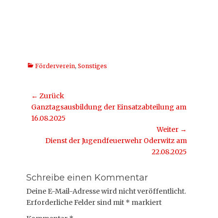
Kategorien
Förderverein
,
Sonstiges
Beitragsnavigation
← Zurück
Vorheriger
Ganztagsausbildung der Einsatzabteilung am
Beitrag:
16.08.2025
Weiter →
Nächster
Dienst der Jugendfeuerwehr Oderwitz am
Beitrag:
22.08.2025
Schreibe einen Kommentar
Deine E-Mail-Adresse wird nicht veröffentlicht.
Erforderliche Felder sind mit
*
markiert