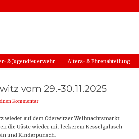
rwehr Oderwitz
er- & Jugendfeuerwehr
Alters- & Ehrenabteilung
itz vom 29.-30.11.2025
 einen Kommentar
itz wieder auf dem Oderwitzer Weihnachtsmarkt
ten die Gäste wieder mit leckerem Kesselgulasch
ein und Kinderpunsch.