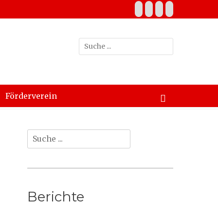
Facebook
YouTube
Instagram
Website
Suche
nach:
bei
Förderverein
der
Suche
Suche
nach:
Berichte