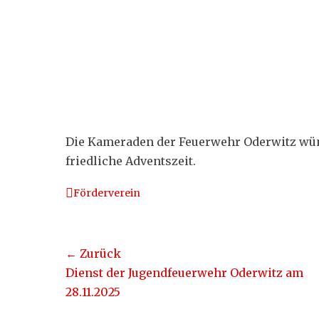
Die Kameraden der Feuerwehr Oderwitz wün
friedliche Adventszeit.
Kategorien
Förderverein
Beitragsnavigation
← Zurück
Vorheriger
Dienst der Jugendfeuerwehr Oderwitz am
Beitrag:
28.11.2025