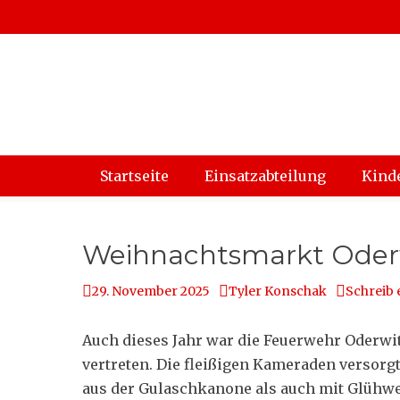
Zum
Inhalt
springen
Retten – Löschen – Bergen – Schützen
Freiwillige Feue
Hauptmenü
Startseite
Einsatzabteilung
Kind
Weihnachtsmarkt Oderw
Posted
Autor
29. November 2025
Tyler Konschak
Schreib
on
Auch dieses Jahr war die Feuerwehr Oderw
vertreten. Die fleißigen Kameraden versorg
aus der Gulaschkanone als auch mit Glühw