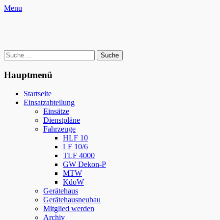
Zum
Facebook
YouTube
Instagram
Website
Menu
Inhalt
Freiwillige Feuerwehr Oderwitz
springen
Retten – Löschen – Bergen – Schützen
Suche
nach:
Hauptmenü
Startseite
Einsatzabteilung
Einsätze
Dienstpläne
Fahrzeuge
HLF 10
LF 10/6
TLF 4000
GW Dekon-P
MTW
KdoW
Gerätehaus
Gerätehausneubau
Mitglied werden
Archiv