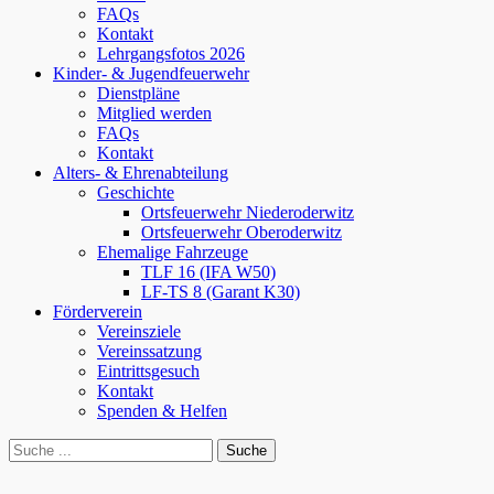
FAQs
Kontakt
Lehrgangsfotos 2026
Kinder- & Jugendfeuerwehr
Dienstpläne
Mitglied werden
FAQs
Kontakt
Alters- & Ehrenabteilung
Geschichte
Ortsfeuerwehr Niederoderwitz
Ortsfeuerwehr Oberoderwitz
Ehemalige Fahrzeuge
TLF 16 (IFA W50)
LF-TS 8 (Garant K30)
Förderverein
Vereinsziele
Vereinssatzung
Eintrittsgesuch
Kontakt
Spenden & Helfen
bei
Suche
der
nach:
Suche