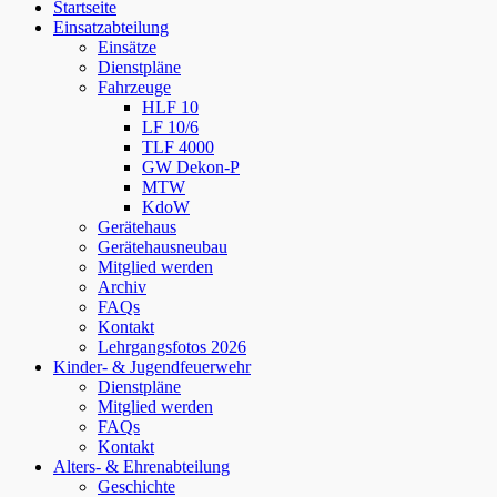
Startseite
scrollen
Einsatzabteilung
Einsätze
Dienstpläne
Fahrzeuge
HLF 10
LF 10/6
TLF 4000
GW Dekon-P
MTW
KdoW
Gerätehaus
Gerätehausneubau
Mitglied werden
Archiv
FAQs
Kontakt
Lehrgangsfotos 2026
Kinder- & Jugendfeuerwehr
Dienstpläne
Mitglied werden
FAQs
Kontakt
Alters- & Ehrenabteilung
Geschichte