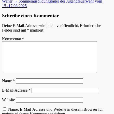
Nächster
Beitrag:
Weiter →
Sommerausbildungslager der Jugendfeuerwehr vom
Beitrag:
15.-17.08.2025
Schreibe einen Kommentar
Deine E-Mail-Adresse wird nicht veröffentlicht.
Erforderliche
Felder sind mit
*
markiert
Kommentar
*
Name
*
E-Mail-Adresse
*
Website
Name, E-Mail-Adresse und Website in diesem Browser für
meinen nächsten Kommentar speichern.